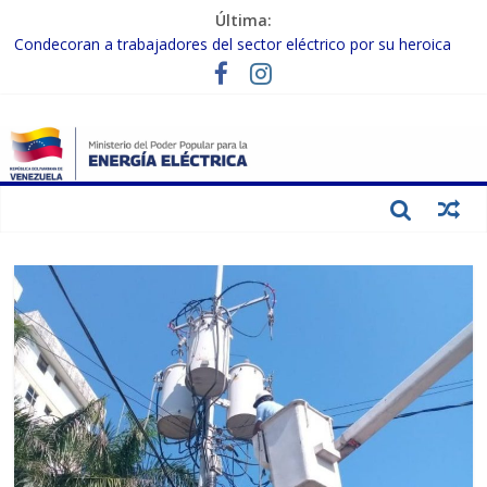
Última:
Condecoran a trabajadores del sector eléctrico por su heroica
labor tras el doble sismo del 24-J
Gobierno Nacional coordina acciones con el sector privado para
fortalecer el SEN ante el «Súper Niño»
Inspeccionan trabajos de rehabilitación en instalaciones del SEN
en Carabobo
Gobierno Nacional activa plan preventivo para fortalecer el SEN
ante el fenómeno de El Niño
Termocarabobo recupera el 50% de su capacidad de generación
para fortalecer el SEN