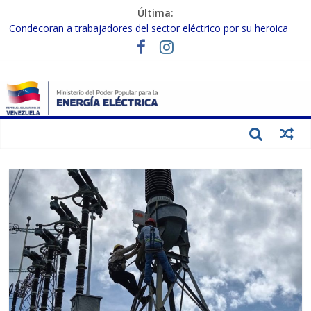
Última:
Condecoran a trabajadores del sector eléctrico por su heroica
labor tras el doble sismo del 24-J
Gobierno Nacional coordina acciones con el sector privado para
fortalecer el SEN ante el «Súper Niño»
Inspeccionan trabajos de rehabilitación en instalaciones del SEN
en Carabobo
Gobierno Nacional activa plan preventivo para fortalecer el SEN
ante el fenómeno de El Niño
Termocarabobo recupera el 50% de su capacidad de generación
para fortalecer el SEN