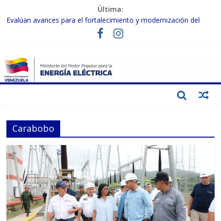
Última:
Evalúan avances para el fortalecimiento y modernización del
SEN
Inspeccionan trabajos de rehabilitación en instalaciones del SEN
en Carabobo
Gobierno Nacional activa plan preventivo para fortalecer el SEN
ante el fenómeno de El Niño
Termocarabobo recupera el 50% de su capacidad de generación
para fortalecer el SEN
Condecoran a trabajadores del sector eléctrico por su heroica
labor tras el doble sismo del 24-J
Carabobo