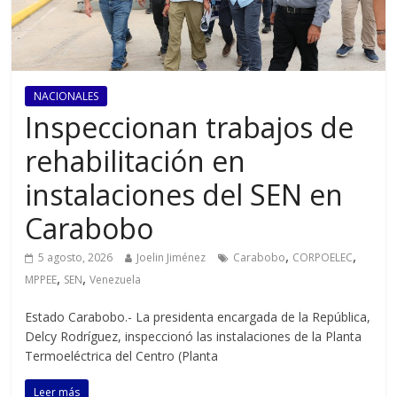
NACIONALES
Inspeccionan trabajos de
rehabilitación en
instalaciones del SEN en
Carabobo
,
,
5 agosto, 2026
Joelin Jiménez
Carabobo
CORPOELEC
,
,
MPPEE
SEN
Venezuela
Estado Carabobo.- La presidenta encargada de la República,
Delcy Rodríguez, inspeccionó las instalaciones de la Planta
Termoeléctrica del Centro (Planta
Leer más