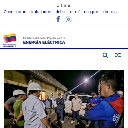
Última:
Condecoran a trabajadores del sector eléctrico por su heroica
labor tras el doble sismo del 24-J
Gobierno Nacional coordina acciones con el sector privado para
fortalecer el SEN ante el «Súper Niño»
Inspeccionan trabajos de rehabilitación en instalaciones del SEN
en Carabobo
Gobierno Nacional activa plan preventivo para fortalecer el SEN
ante el fenómeno de El Niño
Termocarabobo recupera el 50% de su capacidad de generación
para fortalecer el SEN