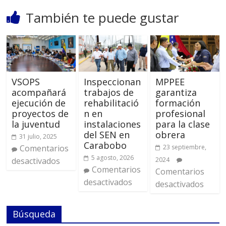
También te puede gustar
VSOPS
Inspeccionan
MPPEE
acompañará
trabajos de
garantiza
ejecución de
rehabilitació
formación
proyectos de
n en
profesional
la juventud
instalaciones
para la clase
del SEN en
obrera
31 julio, 2025
Carabobo
Comentarios
23 septiembre,
5 agosto, 2026
desactivados
2024
Comentarios
Comentarios
desactivados
desactivados
Búsqueda