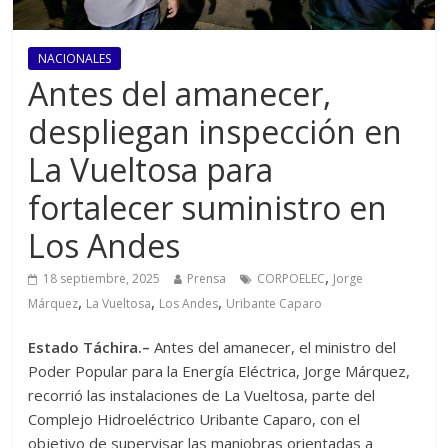
NACIONALES
Antes del amanecer,
despliegan inspección en
La Vueltosa para
fortalecer suministro en
Los Andes
,
18 septiembre, 2025
Prensa
CORPOELEC
Jorge
,
,
,
Márquez
La Vueltosa
Los Andes
Uribante Caparo
Estado Táchira.–
Antes del amanecer, el ministro del
Poder Popular para la Energía Eléctrica, Jorge Márquez,
recorrió las instalaciones de La Vueltosa, parte del
Complejo Hidroeléctrico Uribante Caparo, con el
objetivo de supervisar las maniobras orientadas a