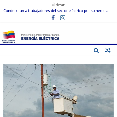
Última:
Condecoran a trabajadores del sector eléctrico por su heroica
labor tras el doble sismo del 24-J
Gobierno Nacional coordina acciones con el sector privado para
fortalecer el SEN ante el «Súper Niño»
Inspeccionan trabajos de rehabilitación en instalaciones del SEN
en Carabobo
Gobierno Nacional activa plan preventivo para fortalecer el SEN
ante el fenómeno de El Niño
Termocarabobo recupera el 50% de su capacidad de generación
para fortalecer el SEN