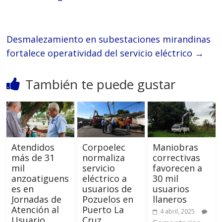
Desmalezamiento en subestaciones mirandinas
fortalece operatividad del servicio eléctrico
→
También te puede gustar
Atendidos
Corpoelec
Maniobras
más de 31
normaliza
correctivas
mil
servicio
favorecen a
anzoatiguens
eléctrico a
30 mil
es en
usuarios de
usuarios
Jornadas de
Pozuelos en
llaneros
Atención al
Puerto La
4 abril, 2025
Usuario
Cruz