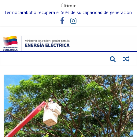
Última:
Termocarabobo recupera el 50% de su capacidad de generación
para fortalecer el SEN
MPPEE avanza en la recuperación de infraestructuras eléctricas
afectadas por los sismos
Gobierno Nacional coordina acciones con el sector privado para
fortalecer el SEN ante el «Súper Niño»
Inspeccionan trabajos de rehabilitación en instalaciones del SEN
en Carabobo
Gobierno Nacional activa plan preventivo para fortalecer el SEN
ante el fenómeno de El Niño