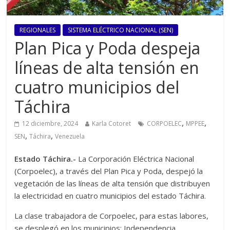
REGIONALES
SISTEMA ELÉCTRICO NACIONAL (SEN)
Plan Pica y Poda despeja
líneas de alta tensión en
cuatro municipios del
Táchira
,
,
12 diciembre, 2024
Karla Cotoret
CORPOELEC
MPPEE
,
,
SEN
Táchira
Venezuela
Estado Táchira.-
La Corporación Eléctrica Nacional
(Corpoelec), a través del Plan Pica y Poda, despejó la
vegetación de las líneas de alta tensión que distribuyen
la electricidad en cuatro municipios del estado Táchira.
La clase trabajadora de Corpoelec, para estas labores,
se desplegó en los municipios: Independencia,