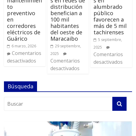
mantenimien
s en redes de
s en
to
distribución
alumbrado
preventivo
benefician a
público
en
100 mil
favorecen a
corredores
habitantes
más de 5 mil
eléctricos de
del oeste de
tachirenses
Guárico
Maracaibo
5 septiembre,
6 marzo, 2026
29 septiembre,
2025
Comentarios
2025
Comentarios
desactivados
Comentarios
desactivados
desactivados
Búsqueda