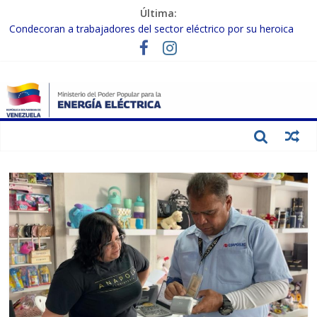
Última:
Condecoran a trabajadores del sector eléctrico por su heroica
labor tras el doble sismo del 24-J
Gobierno Nacional coordina acciones con el sector privado para
fortalecer el SEN ante el «Súper Niño»
Inspeccionan trabajos de rehabilitación en instalaciones del SEN
en Carabobo
Gobierno Nacional activa plan preventivo para fortalecer el SEN
ante el fenómeno de El Niño
Termocarabobo recupera el 50% de su capacidad de generación
para fortalecer el SEN