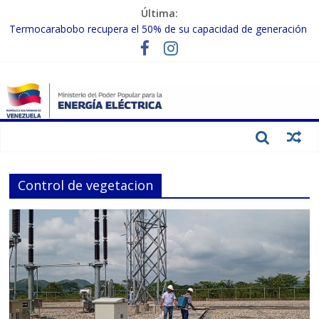
Última:
Termocarabobo recupera el 50% de su capacidad de generación
para fortalecer el SEN
MPPEE avanza en la recuperación de infraestructuras eléctricas
afectadas por los sismos
Gobierno Nacional coordina acciones con el sector privado para
fortalecer el SEN ante el «Súper Niño»
Inspeccionan trabajos de rehabilitación en instalaciones del SEN
en Carabobo
Gobierno Nacional activa plan preventivo para fortalecer el SEN
ante el fenómeno de El Niño
Control de vegetacion