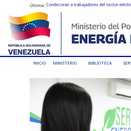
Última:
Condecoran a trabajadores del sector eléctric
Gobierno Nacional coordina acciones con el 
Inspeccionan trabajos de rehabilitación en 
Gobierno Nacional activa plan preventivo pa
Termocarabobo recupera el 50% de su capaci
INICIO
MINISTERIO
BIBLÍOTECA
SER