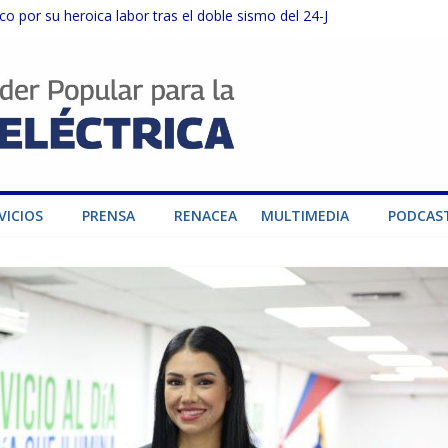
o por su heroica labor tras el doble sismo del 24-J
sector privado para fortalecer el SEN ante el «Súper Niño»
instalaciones del SEN en Carabobo
ra fortalecer el SEN ante el fenómeno de El Niño
dad de generación para fortalecer el SEN
VICIOS
PRENSA
RENACEA
MULTIMEDIA
PODCAS