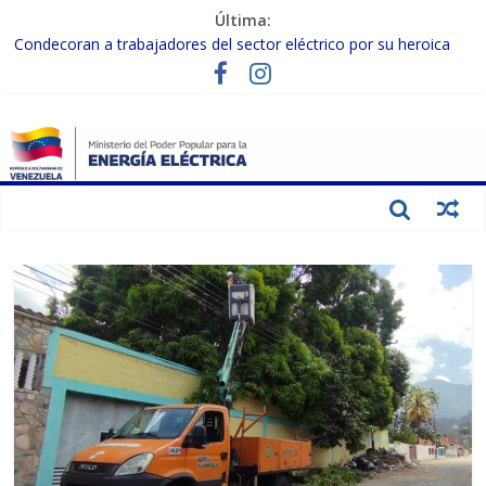
Última:
Condecoran a trabajadores del sector eléctrico por su heroica
labor tras el doble sismo del 24-J
Gobierno Nacional coordina acciones con el sector privado para
fortalecer el SEN ante el «Súper Niño»
Inspeccionan trabajos de rehabilitación en instalaciones del SEN
en Carabobo
Gobierno Nacional activa plan preventivo para fortalecer el SEN
ante el fenómeno de El Niño
Termocarabobo recupera el 50% de su capacidad de generación
para fortalecer el SEN