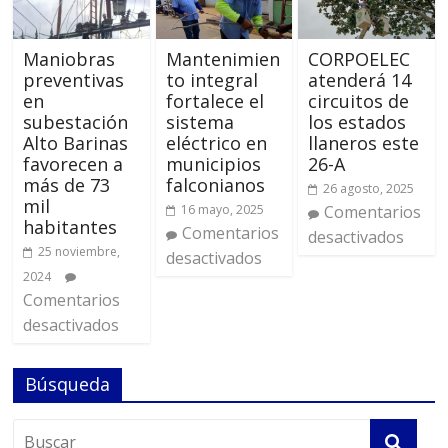
Maniobras
Mantenimien
‎CORPOELEC
preventivas
to integral
atenderá 14
en
fortalece el
circuitos de
subestación
sistema
los estados
Alto Barinas
eléctrico en
llaneros este
favorecen a
municipios
26-A
más de 73
falconianos
26 agosto, 2025
mil
16 mayo, 2025
Comentarios
habitantes
Comentarios
desactivados
25 noviembre,
desactivados
2024
Comentarios
desactivados
Búsqueda