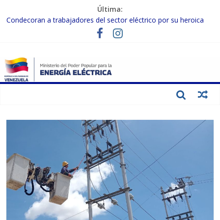
Última:
Condecoran a trabajadores del sector eléctrico por su heroica
labor tras el doble sismo del 24-J
Gobierno Nacional coordina acciones con el sector privado para
fortalecer el SEN ante el «Súper Niño»
Inspeccionan trabajos de rehabilitación en instalaciones del SEN
en Carabobo
Gobierno Nacional activa plan preventivo para fortalecer el SEN
ante el fenómeno de El Niño
Termocarabobo recupera el 50% de su capacidad de generación
para fortalecer el SEN