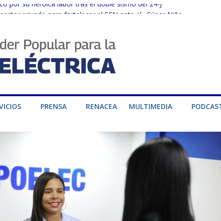
o por su heroica labor tras el doble sismo del 24-J
sector privado para fortalecer el SEN ante el «Súper Niño»
instalaciones del SEN en Carabobo
ra fortalecer el SEN ante el fenómeno de El Niño
dad de generación para fortalecer el SEN
VICIOS
PRENSA
RENACEA
MULTIMEDIA
PODCAS