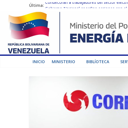
Última:
Condecoran a trabajadores del sector eléctric
Gobierno Nacional coordina acciones con el 
Inspeccionan trabajos de rehabilitación en 
Gobierno Nacional activa plan preventivo pa
Termocarabobo recupera el 50% de su capaci
INICIO
MINISTERIO
BIBLÍOTECA
SER