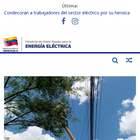
Última:
Condecoran a trabajadores del sector eléctrico por su heroica
labor tras el doble sismo del 24-J
Gobierno Nacional coordina acciones con el sector privado para
fortalecer el SEN ante el «Súper Niño»
Inspeccionan trabajos de rehabilitación en instalaciones del SEN
en Carabobo
Gobierno Nacional activa plan preventivo para fortalecer el SEN
ante el fenómeno de El Niño
Termocarabobo recupera el 50% de su capacidad de generación
para fortalecer el SEN