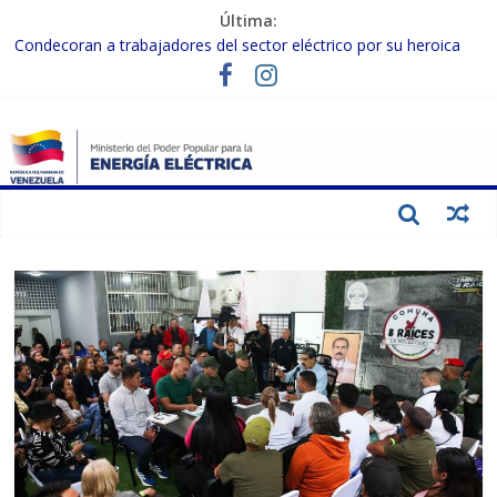
Última:
Condecoran a trabajadores del sector eléctrico por su heroica
labor tras el doble sismo del 24-J
Gobierno Nacional coordina acciones con el sector privado para
fortalecer el SEN ante el «Súper Niño»
Inspeccionan trabajos de rehabilitación en instalaciones del SEN
en Carabobo
Gobierno Nacional activa plan preventivo para fortalecer el SEN
ante el fenómeno de El Niño
Termocarabobo recupera el 50% de su capacidad de generación
para fortalecer el SEN