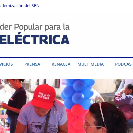
odernización del SEN
instalaciones del SEN en Carabobo
ra fortalecer el SEN ante el fenómeno de El Niño
dad de generación para fortalecer el SEN
o por su heroica labor tras el doble sismo del 24-J
VICIOS
PRENSA
RENACEA
MULTIMEDIA
PODCAS