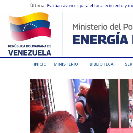
Última:
Evalúan avances para el fortalecimiento y m
Inspeccionan trabajos de rehabilitación en 
Gobierno Nacional activa plan preventivo pa
Termocarabobo recupera el 50% de su capaci
Condecoran a trabajadores del sector eléctric
INICIO
MINISTERIO
BIBLÍOTECA
SER