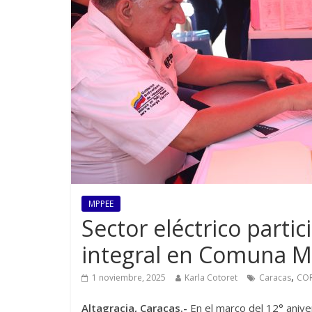
MPPEE
Sector eléctrico parti
integral en Comuna Mi
,
1 noviembre, 2025
Karla Cotoret
Caracas
CO
Altagracia, Caracas.-
En el marco del 12° aniver