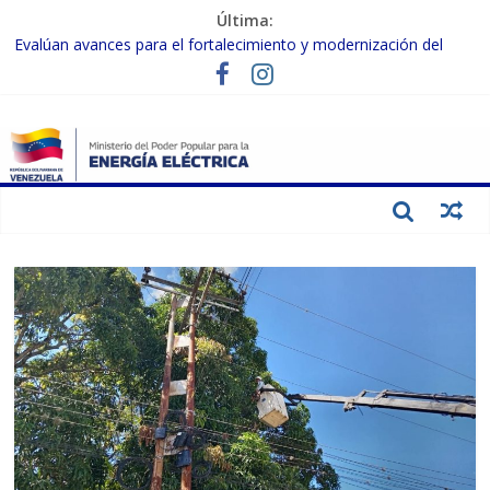
Última:
Evalúan avances para el fortalecimiento y modernización del
SEN
Inspeccionan trabajos de rehabilitación en instalaciones del SEN
en Carabobo
Gobierno Nacional activa plan preventivo para fortalecer el SEN
ante el fenómeno de El Niño
Termocarabobo recupera el 50% de su capacidad de generación
para fortalecer el SEN
Condecoran a trabajadores del sector eléctrico por su heroica
labor tras el doble sismo del 24-J