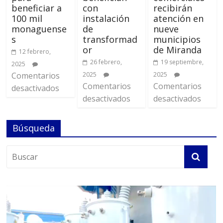
beneficiar a
con
recibirán
100 mil
instalación
atención en
monaguense
de
nueve
s
transformad
municipios
or
de Miranda
12 febrero,
26 febrero,
19 septiembre,
2025
Comentarios
2025
2025
Comentarios
Comentarios
desactivados
desactivados
desactivados
Búsqueda