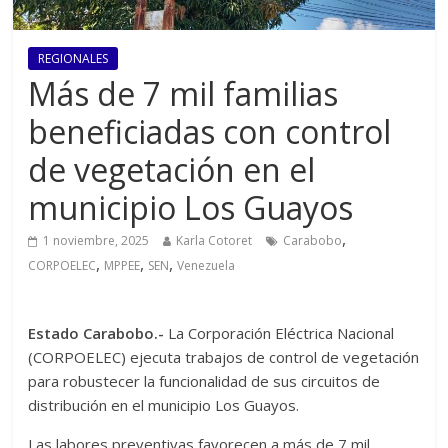
REGIONALES
Más de 7 mil familias
beneficiadas con control
de vegetación en el
municipio Los Guayos
,
1 noviembre, 2025
Karla Cotoret
Carabobo
,
,
,
CORPOELEC
MPPEE
SEN
Venezuela
Estado Carabobo.-
La Corporación Eléctrica Nacional
(CORPOELEC) ejecuta trabajos de control de vegetación
para robustecer la funcionalidad de sus circuitos de
distribución en el municipio Los Guayos.
Las labores preventivas favorecen a más de 7 mil