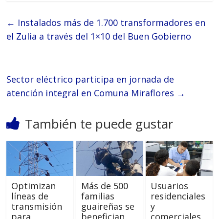
←
Instalados más de 1.700 transformadores en
el Zulia a través del 1×10 del Buen Gobierno
Sector eléctrico participa en jornada de
atención integral en Comuna Miraflores
→
También te puede gustar
Optimizan
Más de 500
Usuarios
líneas de
familias
residenciales
transmisión
guaireñas se
y
para
benefician
comerciales