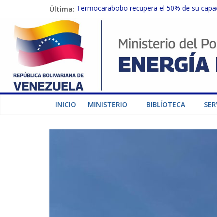
Última:
Termocarabobo recupera el 50% de su capaci
MPPEE avanza en la recuperación de infraest
Gobierno Nacional coordina acciones con el 
Inspeccionan trabajos de rehabilitación en 
Gobierno Nacional activa plan preventivo pa
INICIO
MINISTERIO
BIBLÍOTECA
SER