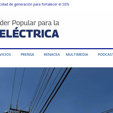
dad de generación para fortalecer el SEN
ructuras eléctricas afectadas por los sismos
sector privado para fortalecer el SEN ante el «Súper Niño»
instalaciones del SEN en Carabobo
ra fortalecer el SEN ante el fenómeno de El Niño
VICIOS
PRENSA
RENACEA
MULTIMEDIA
PODCAS