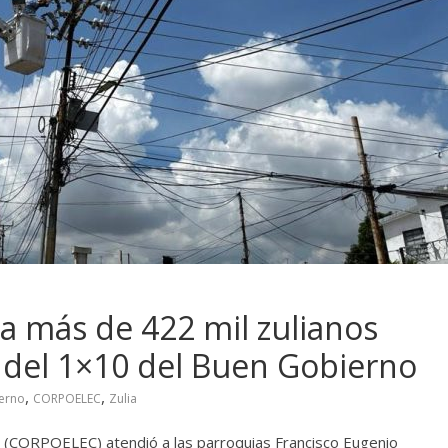
 más de 422 mil zulianos
 del 1×10 del Buen Gobierno
,
,
erno
CORPOELEC
Zulia
al (CORPOELEC) atendió a las parroquias Francisco Eugenio