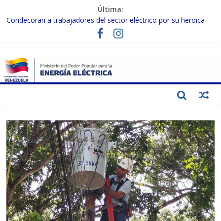
Última:
Condecoran a trabajadores del sector eléctrico por su heroica
labor tras el doble sismo del 24-J
Gobierno Nacional coordina acciones con el sector privado para
fortalecer el SEN ante el «Súper Niño»
Inspeccionan trabajos de rehabilitación en instalaciones del SEN
en Carabobo
Gobierno Nacional activa plan preventivo para fortalecer el SEN
ante el fenómeno de El Niño
Termocarabobo recupera el 50% de su capacidad de generación
para fortalecer el SEN