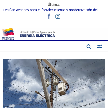
Última:
Evalúan avances para el fortalecimiento y modernización del
SEN
Inspeccionan trabajos de rehabilitación en instalaciones del SEN
en Carabobo
Gobierno Nacional activa plan preventivo para fortalecer el SEN
ante el fenómeno de El Niño
Termocarabobo recupera el 50% de su capacidad de generación
para fortalecer el SEN
Condecoran a trabajadores del sector eléctrico por su heroica
labor tras el doble sismo del 24-J