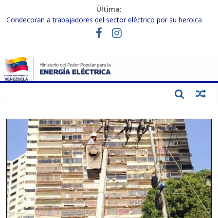
Última:
Condecoran a trabajadores del sector eléctrico por su heroica
labor tras el doble sismo del 24-J
Gobierno Nacional coordina acciones con el sector privado para
fortalecer el SEN ante el «Súper Niño»
Inspeccionan trabajos de rehabilitación en instalaciones del SEN
en Carabobo
Gobierno Nacional activa plan preventivo para fortalecer el SEN
ante el fenómeno de El Niño
Termocarabobo recupera el 50% de su capacidad de generación
para fortalecer el SEN