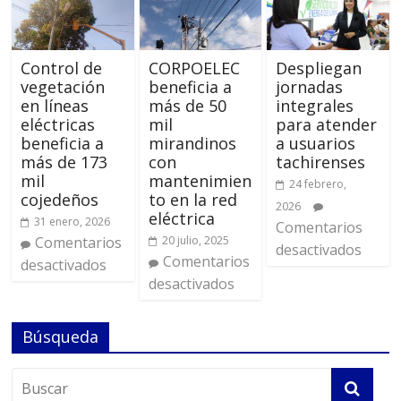
Control de
CORPOELEC
Despliegan
vegetación
beneficia a
jornadas
en líneas
más de 50
integrales
eléctricas
mil
para atender
beneficia a
mirandinos
a usuarios
más de 173
con
tachirenses
mil
mantenimien
24 febrero,
cojedeños
to en la red
2026
eléctrica
31 enero, 2026
Comentarios
Comentarios
20 julio, 2025
desactivados
Comentarios
desactivados
desactivados
Búsqueda