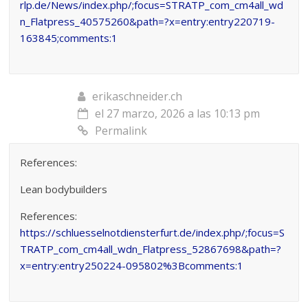
rlp.de/News/index.php/;focus=STRATP_com_cm4all_wd
n_Flatpress_40575260&path=?x=entry:entry220719-
163845;comments:1
erikaschneider.ch
el 27 marzo, 2026 a las 10:13 pm
Permalink
References:
Lean bodybuilders
References:
https://schluesselnotdiensterfurt.de/index.php/;focus=S
TRATP_com_cm4all_wdn_Flatpress_52867698&path=?
x=entry:entry250224-095802%3Bcomments:1