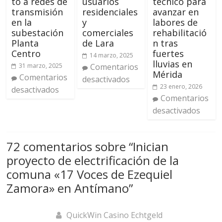
to a redes de
usuarios
técnico para
transmisión
residenciales
avanzar en
en la
y
labores de
subestación
comerciales
rehabilitació
Planta
de Lara
n tras
Centro
fuertes
14 marzo, 2025
lluvias en
31 marzo, 2025
Comentarios
Mérida
Comentarios
desactivados
23 enero, 2026
desactivados
Comentarios
desactivados
72 comentarios sobre “
Inician
proyecto de electrificación de la
comuna «17 Voces de Ezequiel
Zamora» en Antímano
”
QuickWin Casino Echtgeld