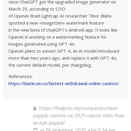
since ChatGPT got the upgraded image generator on
March 25, according to COO
of OpenAI Brad Lightcap. AI researcher Tibor Blaho
spotted a new «ImageGen» watermark feature
in the new beta of ChatGPT’s Android app. It looks like
OpenAI is working on a watermarking feature for
images generated using GPT-4o.
OpenAI plans to sunset GPT-4, an AI model introduced
more than two years ago, and replace it with GPT-4o,
the current default model, per changelog.
References:
https://blackcoin.co/fastest-withdrawal-online-casinos/
https://findjobs.my/companies/best-
paypal-casinos-uk-2025-casino-sites-that-
accept-paypal/
el 29 diciembre, 2025 a las 5:34 am