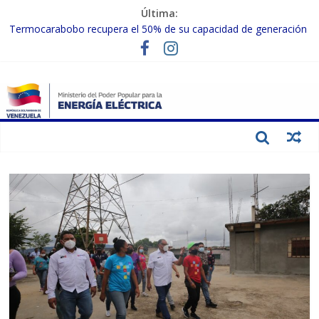
Última:
Termocarabobo recupera el 50% de su capacidad de generación
para fortalecer el SEN
MPPEE avanza en la recuperación de infraestructuras eléctricas
afectadas por los sismos
Gobierno Nacional coordina acciones con el sector privado para
fortalecer el SEN ante el «Súper Niño»
Inspeccionan trabajos de rehabilitación en instalaciones del SEN
en Carabobo
Gobierno Nacional activa plan preventivo para fortalecer el SEN
ante el fenómeno de El Niño