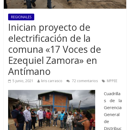
REGIONALES
Inician proyecto de
electrificación de la
comuna «17 Voces de
Ezequiel Zamora» en
Antímano
5 junio, 2021
kris carrasco
72 comentarios
MPPEE
Cuadrilla
s de la
Gerencia
General
de
Distribuc