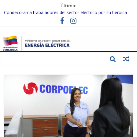
Última:
Condecoran a trabajadores del sector eléctrico por su heroica
labor tras el doble sismo del 24-J
Gobierno Nacional coordina acciones con el sector privado para
fortalecer el SEN ante el «Súper Niño»
Inspeccionan trabajos de rehabilitación en instalaciones del SEN
en Carabobo
Gobierno Nacional activa plan preventivo para fortalecer el SEN
ante el fenómeno de El Niño
Termocarabobo recupera el 50% de su capacidad de generación
para fortalecer el SEN