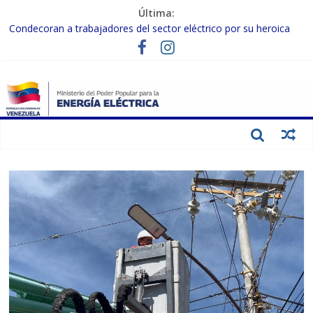
Última:
Condecoran a trabajadores del sector eléctrico por su heroica
labor tras el doble sismo del 24-J
Gobierno Nacional coordina acciones con el sector privado para
fortalecer el SEN ante el «Súper Niño»
Inspeccionan trabajos de rehabilitación en instalaciones del SEN
en Carabobo
Gobierno Nacional activa plan preventivo para fortalecer el SEN
ante el fenómeno de El Niño
Termocarabobo recupera el 50% de su capacidad de generación
para fortalecer el SEN