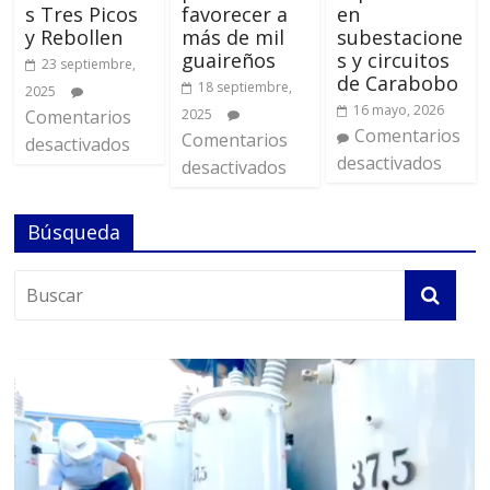
s Tres Picos
favorecer a
en
y Rebollen
más de mil
subestacione
guaireños
s y circuitos
23 septiembre,
de Carabobo
18 septiembre,
2025
16 mayo, 2026
Comentarios
2025
Comentarios
Comentarios
desactivados
desactivados
desactivados
Búsqueda