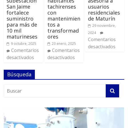
subestación
habitantes
asesoría a
San Jaime
tachirenses
usuarios
fortalece
con
residenciales
suministro
mantenimien
de Maturín
para más de
tos a
29 noviembre,
10 mil
transformad
2024
maturineses
ores
Comentarios
9 octubre, 2025
23 enero, 2025
desactivados
Comentarios
Comentarios
desactivados
desactivados
Búsqueda