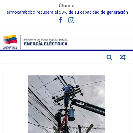
Última:
Termocarabobo recupera el 50% de su capacidad de generación
para fortalecer el SEN
MPPEE avanza en la recuperación de infraestructuras eléctricas
afectadas por los sismos
Gobierno Nacional coordina acciones con el sector privado para
fortalecer el SEN ante el «Súper Niño»
Inspeccionan trabajos de rehabilitación en instalaciones del SEN
en Carabobo
Gobierno Nacional activa plan preventivo para fortalecer el SEN
ante el fenómeno de El Niño