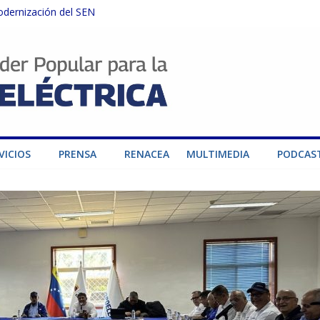
odernización del SEN
instalaciones del SEN en Carabobo
ra fortalecer el SEN ante el fenómeno de El Niño
dad de generación para fortalecer el SEN
o por su heroica labor tras el doble sismo del 24-J
VICIOS
PRENSA
RENACEA
MULTIMEDIA
PODCAS