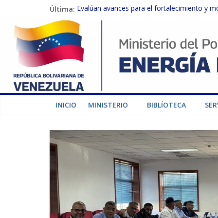
Última:
Evalúan avances para el fortalecimiento y m
Inspeccionan trabajos de rehabilitación en 
Gobierno Nacional activa plan preventivo pa
Termocarabobo recupera el 50% de su capaci
Condecoran a trabajadores del sector eléctric
INICIO
MINISTERIO
BIBLÍOTECA
SER