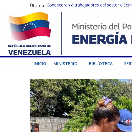
Última:
Condecoran a trabajadores del sector eléctric
Gobierno Nacional coordina acciones con el 
Inspeccionan trabajos de rehabilitación en 
Gobierno Nacional activa plan preventivo pa
Termocarabobo recupera el 50% de su capaci
INICIO
MINISTERIO
BIBLÍOTECA
SER