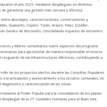
r durante el año 2025, mediante despliegues en distintos
 de garantizar una gestión más cercana y efectiva.
 entre abordajes, caracterizaciones, conversatorios y
lón, Guanarito, Ospino, Turén, Araure, Páez, Esteller,
San Genaro de Boconoíto, consolidando espacios de encuentro
voceros y líderes comunitarios sobre aspectos del programa
 necesarias para aprovechar de manera responsable el recurso
el resguardo de las infraestructuras eléctricas, contribuyendo a
rollo de los proyectos electos durante las Consultas Populares
as a la articulación y asesoramiento a los circuitos comunales, en
 diagnóstico y caracterización de las zonas.
manente al Poder Popular para la consolidación de los planes
l despliegue de la 2T: Ciudades Humanas para el Buen Vivir,