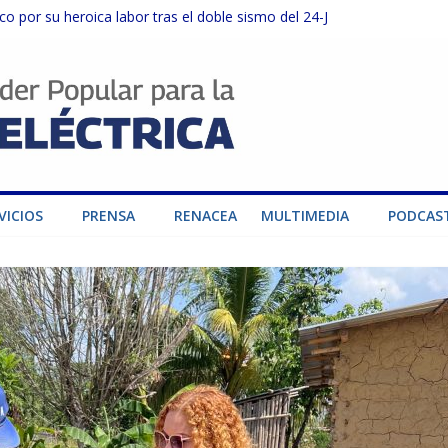
o por su heroica labor tras el doble sismo del 24-J
sector privado para fortalecer el SEN ante el «Súper Niño»
instalaciones del SEN en Carabobo
ra fortalecer el SEN ante el fenómeno de El Niño
dad de generación para fortalecer el SEN
VICIOS
PRENSA
RENACEA
MULTIMEDIA
PODCAS