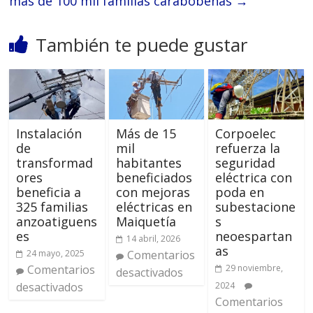
más de 100 mil familias carabobeñas
→
También te puede gustar
Instalación
Más de 15
Corpoelec
de
mil
refuerza la
transformad
habitantes
seguridad
ores
beneficiados
eléctrica con
beneficia a
con mejoras
poda en
325 familias
eléctricas en
subestacione
anzoatiguens
Maiquetía
s
es
neoespartan
14 abril, 2026
as
24 mayo, 2025
Comentarios
Comentarios
29 noviembre,
desactivados
desactivados
2024
Comentarios