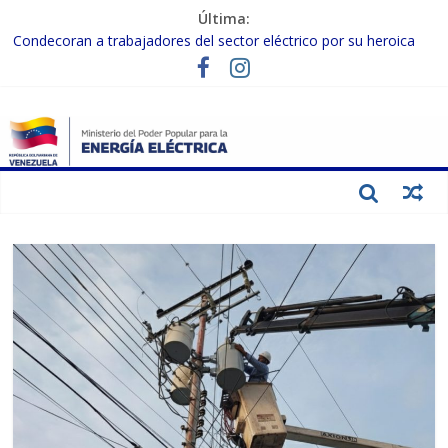
Última:
Condecoran a trabajadores del sector eléctrico por su heroica
labor tras el doble sismo del 24-J
Gobierno Nacional coordina acciones con el sector privado para
fortalecer el SEN ante el «Súper Niño»
Inspeccionan trabajos de rehabilitación en instalaciones del SEN
en Carabobo
Gobierno Nacional activa plan preventivo para fortalecer el SEN
ante el fenómeno de El Niño
Termocarabobo recupera el 50% de su capacidad de generación
para fortalecer el SEN