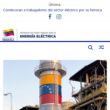
Última:
Condecoran a trabajadores del sector eléctrico por su heroica
labor tras el doble sismo del 24-J
Gobierno Nacional coordina acciones con el sector privado para
fortalecer el SEN ante el «Súper Niño»
Inspeccionan trabajos de rehabilitación en instalaciones del SEN
en Carabobo
Gobierno Nacional activa plan preventivo para fortalecer el SEN
ante el fenómeno de El Niño
Termocarabobo recupera el 50% de su capacidad de generación
para fortalecer el SEN