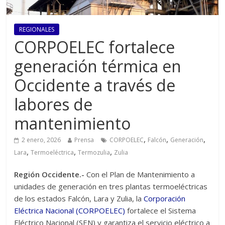
REGIONALES
CORPOELEC fortalece
generación térmica en
Occidente a través de
labores de
mantenimiento
,
,
,
2 enero, 2026
Prensa
CORPOELEC
Falcón
Generación
,
,
,
Lara
Termoeléctrica
Termozulia
Zulia
Región Occidente.-
Con el Plan de Mantenimiento a
unidades de generación en tres plantas termoeléctricas
de los estados Falcón, Lara y Zulia, la
Corporación
Eléctrica Nacional (CORPOELEC)
fortalece el Sistema
Eléctrico Nacional (SEN) y garantiza el servicio eléctrico a