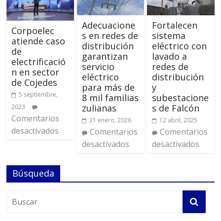
Adecuacione
Fortalecen
Corpoelec
s en redes de
sistema
atiende caso
distribución
eléctrico con
de
garantizan
lavado a
electrificació
servicio
redes de
n en sector
eléctrico
distribución
de Cojedes
para más de
y
5 septiembre,
8 mil familias
subestacione
zulianas
s de Falcón
2023
Comentarios
21 enero, 2026
12 abril, 2025
desactivados
Comentarios
Comentarios
desactivados
desactivados
Búsqueda