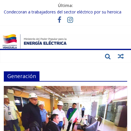
Última:
Condecoran a trabajadores del sector eléctrico por su heroica
labor tras el doble sismo del 24-J
Gobierno Nacional coordina acciones con el sector privado para
fortalecer el SEN ante el «Súper Niño»
Inspeccionan trabajos de rehabilitación en instalaciones del SEN
en Carabobo
Gobierno Nacional activa plan preventivo para fortalecer el SEN
ante el fenómeno de El Niño
Termocarabobo recupera el 50% de su capacidad de generación
para fortalecer el SEN
Generación