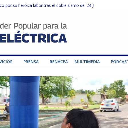
o por su heroica labor tras el doble sismo del 24-J
sector privado para fortalecer el SEN ante el «Súper Niño»
instalaciones del SEN en Carabobo
ra fortalecer el SEN ante el fenómeno de El Niño
dad de generación para fortalecer el SEN
VICIOS
PRENSA
RENACEA
MULTIMEDIA
PODCAS