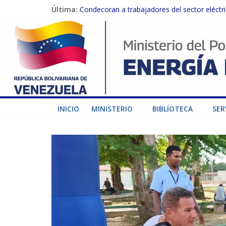
Última:
Condecoran a trabajadores del sector eléctric
Gobierno Nacional coordina acciones con el 
Inspeccionan trabajos de rehabilitación en 
Gobierno Nacional activa plan preventivo pa
Termocarabobo recupera el 50% de su capaci
INICIO
MINISTERIO
BIBLÍOTECA
SER