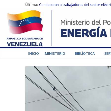
Última:
Condecoran a trabajadores del sector eléctric
Gobierno Nacional coordina acciones con el 
Inspeccionan trabajos de rehabilitación en 
Gobierno Nacional activa plan preventivo pa
Termocarabobo recupera el 50% de su capaci
INICIO
MINISTERIO
BIBLÍOTECA
SER