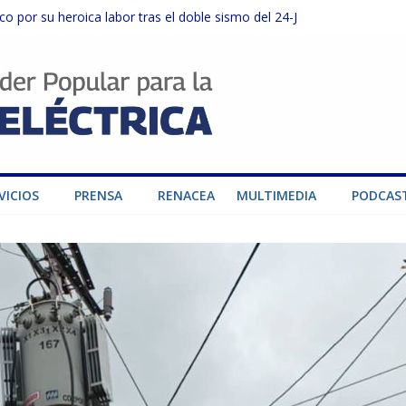
o por su heroica labor tras el doble sismo del 24-J
sector privado para fortalecer el SEN ante el «Súper Niño»
instalaciones del SEN en Carabobo
ra fortalecer el SEN ante el fenómeno de El Niño
dad de generación para fortalecer el SEN
VICIOS
PRENSA
RENACEA
MULTIMEDIA
PODCAS