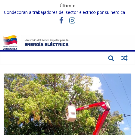
Última:
Condecoran a trabajadores del sector eléctrico por su heroica
labor tras el doble sismo del 24-J
Gobierno Nacional coordina acciones con el sector privado para
fortalecer el SEN ante el «Súper Niño»
Inspeccionan trabajos de rehabilitación en instalaciones del SEN
en Carabobo
Gobierno Nacional activa plan preventivo para fortalecer el SEN
ante el fenómeno de El Niño
Termocarabobo recupera el 50% de su capacidad de generación
para fortalecer el SEN