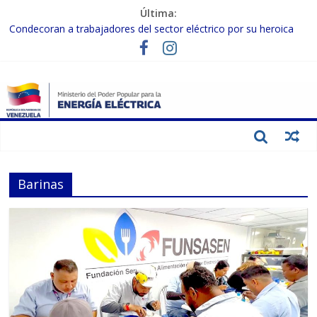
Última:
Condecoran a trabajadores del sector eléctrico por su heroica
labor tras el doble sismo del 24-J
Gobierno Nacional coordina acciones con el sector privado para
fortalecer el SEN ante el «Súper Niño»
Inspeccionan trabajos de rehabilitación en instalaciones del SEN
en Carabobo
Gobierno Nacional activa plan preventivo para fortalecer el SEN
ante el fenómeno de El Niño
Termocarabobo recupera el 50% de su capacidad de generación
para fortalecer el SEN
Barinas