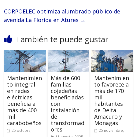
CORPOELEC optimiza alumbrado público de
avenida La Florida en Atures
→
También te puede gustar
Mantenimien
Más de 600
Mantenimien
to integral
familias
to favorece a
en redes
cojedeñas
más de 170
eléctricas
beneficiadas
mil
beneficia a
con
habitantes
más de 400
instalación
de Delta
mil
de
Amacuro y
carabobeños
transformad
Monagas
ores
25 octubre,
25 noviembre,
11 agosto, 2025