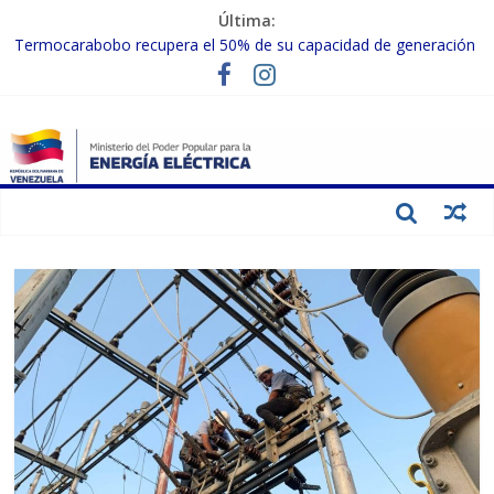
Última:
Termocarabobo recupera el 50% de su capacidad de generación
para fortalecer el SEN
MPPEE avanza en la recuperación de infraestructuras eléctricas
afectadas por los sismos
Gobierno Nacional coordina acciones con el sector privado para
fortalecer el SEN ante el «Súper Niño»
Inspeccionan trabajos de rehabilitación en instalaciones del SEN
en Carabobo
Gobierno Nacional activa plan preventivo para fortalecer el SEN
ante el fenómeno de El Niño