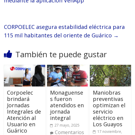
mediante la aplicación VenApp
‎CORPOELEC asegura estabilidad eléctrica para
115 mil habitantes del oriente de Guárico
→
También te puede gustar
Corpoelec
Monaguense
Maniobras
brindará
s fueron
preventivas
Jornadas
atendidos en
optimizan el
Integrales de
jornada
servicio
Atención al
integral
eléctrico en
Usuario en
Los Guayos
27 mayo, 2025
Guárico
Comentarios
17 noviembre,