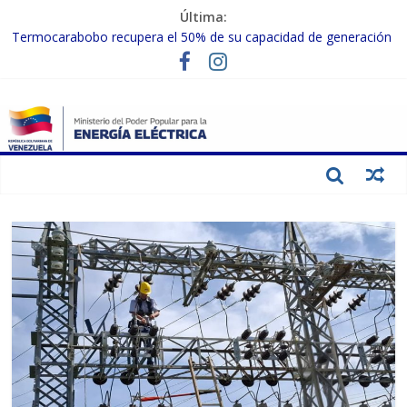
Última:
Termocarabobo recupera el 50% de su capacidad de generación
para fortalecer el SEN
MPPEE avanza en la recuperación de infraestructuras eléctricas
afectadas por los sismos
Gobierno Nacional coordina acciones con el sector privado para
fortalecer el SEN ante el «Súper Niño»
Inspeccionan trabajos de rehabilitación en instalaciones del SEN
en Carabobo
Gobierno Nacional activa plan preventivo para fortalecer el SEN
ante el fenómeno de El Niño