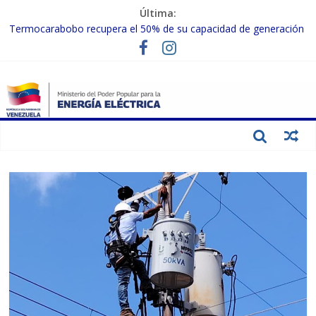
Última:
Termocarabobo recupera el 50% de su capacidad de generación
para fortalecer el SEN
MPPEE avanza en la recuperación de infraestructuras eléctricas
afectadas por los sismos
Gobierno Nacional coordina acciones con el sector privado para
fortalecer el SEN ante el «Súper Niño»
Inspeccionan trabajos de rehabilitación en instalaciones del SEN
en Carabobo
Gobierno Nacional activa plan preventivo para fortalecer el SEN
ante el fenómeno de El Niño