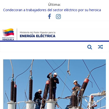
Última:
Condecoran a trabajadores del sector eléctrico por su heroica
labor tras el doble sismo del 24-J
Gobierno Nacional coordina acciones con el sector privado para
fortalecer el SEN ante el «Súper Niño»
Inspeccionan trabajos de rehabilitación en instalaciones del SEN
en Carabobo
Gobierno Nacional activa plan preventivo para fortalecer el SEN
ante el fenómeno de El Niño
Termocarabobo recupera el 50% de su capacidad de generación
para fortalecer el SEN