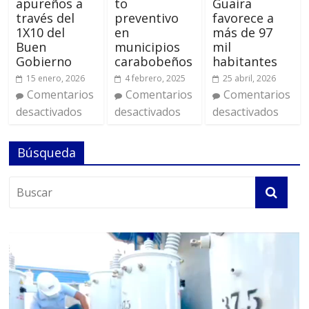
apureños a
to
Guaira
través del
preventivo
favorece a
1X10 del
en
más de 97
Buen
municipios
mil
Gobierno
carabobeños
habitantes
15 enero, 2026
4 febrero, 2025
25 abril, 2026
Comentarios
Comentarios
Comentarios
desactivados
desactivados
desactivados
Búsqueda