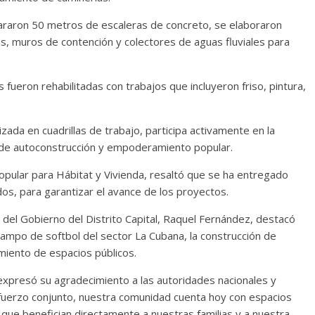
pararon 50 metros de escaleras de concreto, se elaboraron
s, muros de contención y colectores de aguas fluviales para
 fueron rehabilitadas con trabajos que incluyeron friso, pintura,
zada en cuadrillas de trabajo, participa activamente en la
o de autoconstrucción y empoderamiento popular.
opular para Hábitat y Vivienda, resaltó que se ha entregado
s, para garantizar el avance de los proyectos.
 del Gobierno del Distrito Capital, Raquel Fernández, destacó
campo de softbol del sector La Cubana, la construcción de
imiento de espacios públicos.
expresó su agradecimiento a las autoridades nacionales y
sfuerzo conjunto, nuestra comunidad cuenta hoy con espacios
 que benefician directamente a nuestras familias y a nuestra