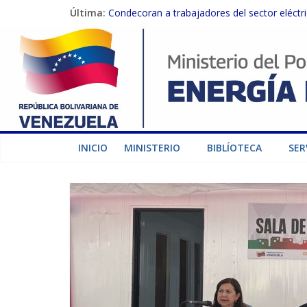
Última:
Condecoran a trabajadores del sector eléctric
Gobierno Nacional coordina acciones con el 
Inspeccionan trabajos de rehabilitación en 
Gobierno Nacional activa plan preventivo pa
Termocarabobo recupera el 50% de su capaci
INICIO
MINISTERIO
BIBLÍOTECA
SER