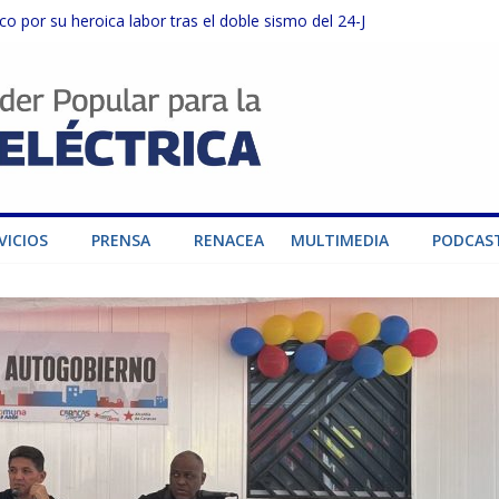
o por su heroica labor tras el doble sismo del 24-J
sector privado para fortalecer el SEN ante el «Súper Niño»
instalaciones del SEN en Carabobo
ra fortalecer el SEN ante el fenómeno de El Niño
dad de generación para fortalecer el SEN
VICIOS
PRENSA
RENACEA
MULTIMEDIA
PODCAS