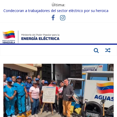
Última:
Condecoran a trabajadores del sector eléctrico por su heroica
labor tras el doble sismo del 24-J
Gobierno Nacional coordina acciones con el sector privado para
fortalecer el SEN ante el «Súper Niño»
Inspeccionan trabajos de rehabilitación en instalaciones del SEN
en Carabobo
Gobierno Nacional activa plan preventivo para fortalecer el SEN
ante el fenómeno de El Niño
Termocarabobo recupera el 50% de su capacidad de generación
para fortalecer el SEN