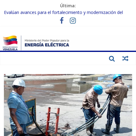
Última:
Evalúan avances para el fortalecimiento y modernización del
SEN
Inspeccionan trabajos de rehabilitación en instalaciones del SEN
en Carabobo
Gobierno Nacional activa plan preventivo para fortalecer el SEN
ante el fenómeno de El Niño
Termocarabobo recupera el 50% de su capacidad de generación
para fortalecer el SEN
Condecoran a trabajadores del sector eléctrico por su heroica
labor tras el doble sismo del 24-J