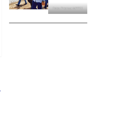
Foto: Prensa MPPEE
→