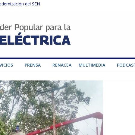
odernización del SEN
instalaciones del SEN en Carabobo
ra fortalecer el SEN ante el fenómeno de El Niño
dad de generación para fortalecer el SEN
o por su heroica labor tras el doble sismo del 24-J
VICIOS
PRENSA
RENACEA
MULTIMEDIA
PODCAS