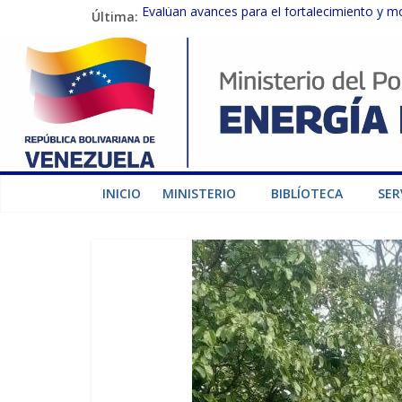
Última:
Evalúan avances para el fortalecimiento y m
Inspeccionan trabajos de rehabilitación en 
Gobierno Nacional activa plan preventivo pa
Termocarabobo recupera el 50% de su capaci
Condecoran a trabajadores del sector eléctric
INICIO
MINISTERIO
BIBLÍOTECA
SER