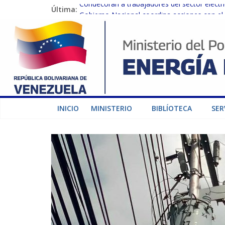
Última:
Condecoran a trabajadores del sector eléctric
Gobierno Nacional coordina acciones con el 
Inspeccionan trabajos de rehabilitación en 
Gobierno Nacional activa plan preventivo pa
Termocarabobo recupera el 50% de su capaci
INICIO
MINISTERIO
BIBLÍOTECA
SER