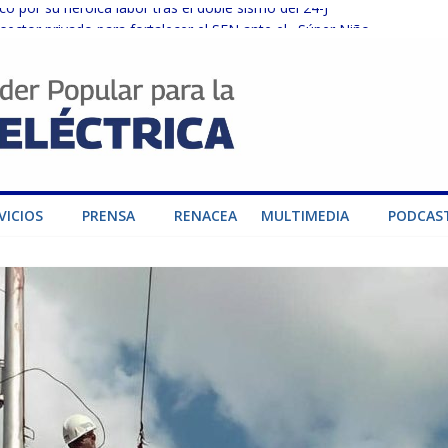
o por su heroica labor tras el doble sismo del 24-J
sector privado para fortalecer el SEN ante el «Súper Niño»
instalaciones del SEN en Carabobo
ra fortalecer el SEN ante el fenómeno de El Niño
dad de generación para fortalecer el SEN
VICIOS
PRENSA
RENACEA
MULTIMEDIA
PODCAS