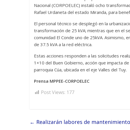
Nacional (CORPOELEC) instaló ocho transformado
Rafael Urdaneta del estado Miranda, para benefi
El personal técnico se desplegó en la urbanizac
transformación de 25 kVA; mientras que en el se
comunidad El Conde uno de 25kVA. Asimismo, en 
de 37.5 kVA a la red eléctrica.
Estas acciones responden a las solicitudes real
1×10 del Buen Gobierno, acción que impacta de m
parroquia Cúa, ubicada en el eje Valles del Tuy.
Prensa MPPEE-CORPOELEC
Post Views:
177
←
Realizarán labores de mantenimiento 