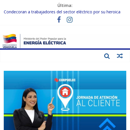
Última:
Condecoran a trabajadores del sector eléctrico por su heroica
labor tras el doble sismo del 24-J
Gobierno Nacional coordina acciones con el sector privado para
fortalecer el SEN ante el «Súper Niño»
Inspeccionan trabajos de rehabilitación en instalaciones del SEN
en Carabobo
Gobierno Nacional activa plan preventivo para fortalecer el SEN
ante el fenómeno de El Niño
Termocarabobo recupera el 50% de su capacidad de generación
para fortalecer el SEN