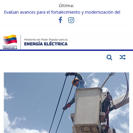
Última:
Evalúan avances para el fortalecimiento y modernización del
SEN
Inspeccionan trabajos de rehabilitación en instalaciones del SEN
en Carabobo
Gobierno Nacional activa plan preventivo para fortalecer el SEN
ante el fenómeno de El Niño
Termocarabobo recupera el 50% de su capacidad de generación
para fortalecer el SEN
Condecoran a trabajadores del sector eléctrico por su heroica
labor tras el doble sismo del 24-J