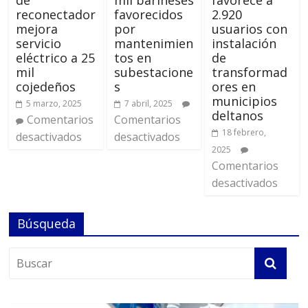
de
mil barineses
favorece a
reconectador
favorecidos
2.920
mejora
por
usuarios con
servicio
mantenimien
instalación
eléctrico a 25
tos en
de
mil
subestacione
transformad
cojedeños
s
ores en
municipios
5 marzo, 2025
7 abril, 2025
deltanos
Comentarios
Comentarios
18 febrero,
desactivados
desactivados
2025
Comentarios
desactivados
Búsqueda