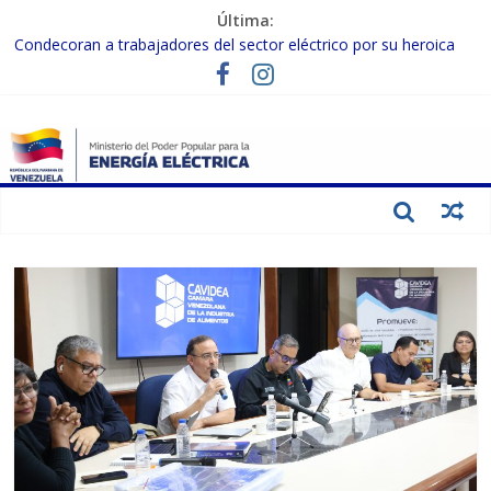
Última:
Condecoran a trabajadores del sector eléctrico por su heroica
labor tras el doble sismo del 24-J
Gobierno Nacional coordina acciones con el sector privado para
fortalecer el SEN ante el «Súper Niño»
Inspeccionan trabajos de rehabilitación en instalaciones del SEN
en Carabobo
Gobierno Nacional activa plan preventivo para fortalecer el SEN
ante el fenómeno de El Niño
Termocarabobo recupera el 50% de su capacidad de generación
para fortalecer el SEN