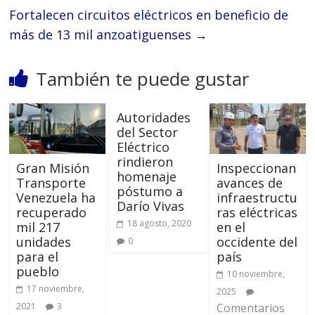
Fortalecen circuitos eléctricos en beneficio de
más de 13 mil anzoatiguenses
→
También te puede gustar
Autoridades
del Sector
Eléctrico
rindieron
Gran Misión
Inspeccionan
homenaje
Transporte
avances de
póstumo a
Venezuela ha
infraestructu
Darío Vivas
recuperado
ras eléctricas
18 agosto, 2020
mil 217
en el
unidades
occidente del
0
para el
país
pueblo
10 noviembre,
17 noviembre,
2025
2021
3
Comentarios