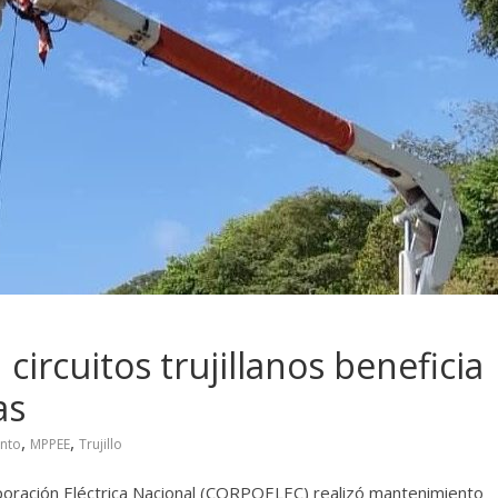
circuitos trujillanos beneficia
as
,
,
nto
MPPEE
Trujillo
rporación Eléctrica Nacional (CORPOELEC) realizó mantenimiento