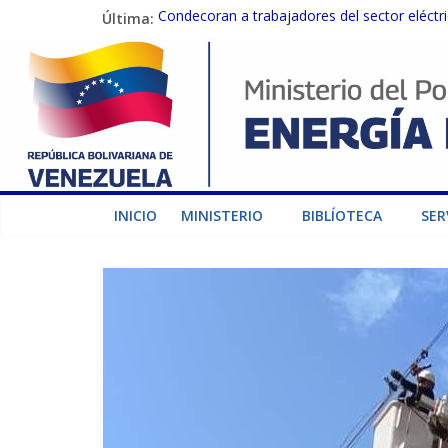
Última:
Condecoran a trabajadores del sector eléctric
Gobierno Nacional coordina acciones con el 
Inspeccionan trabajos de rehabilitación en 
Gobierno Nacional activa plan preventivo pa
Termocarabobo recupera el 50% de su capaci
INICIO
MINISTERIO
BIBLÍOTECA
SER