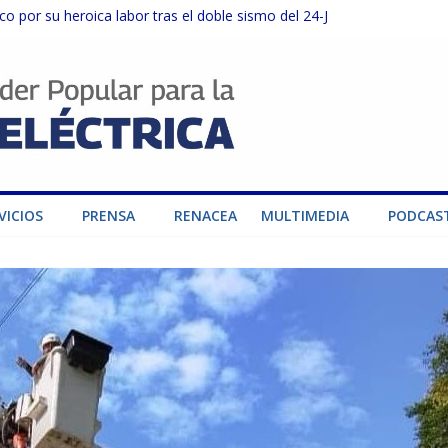
o por su heroica labor tras el doble sismo del 24-J
sector privado para fortalecer el SEN ante el «Súper Niño»
instalaciones del SEN en Carabobo
ra fortalecer el SEN ante el fenómeno de El Niño
dad de generación para fortalecer el SEN
VICIOS
PRENSA
RENACEA
MULTIMEDIA
PODCAS