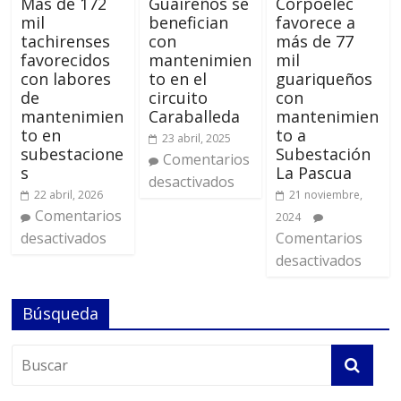
Más de 172
Guaireños se
Corpoelec
mil
benefician
favorece a
tachirenses
con
más de 77
favorecidos
mantenimien
mil
con labores
to en el
guariqueños
de
circuito
con
mantenimien
Caraballeda
mantenimien
to en
to a
23 abril, 2025
subestacione
Subestación
Comentarios
s
La Pascua
desactivados
22 abril, 2026
21 noviembre,
Comentarios
2024
desactivados
Comentarios
desactivados
Búsqueda