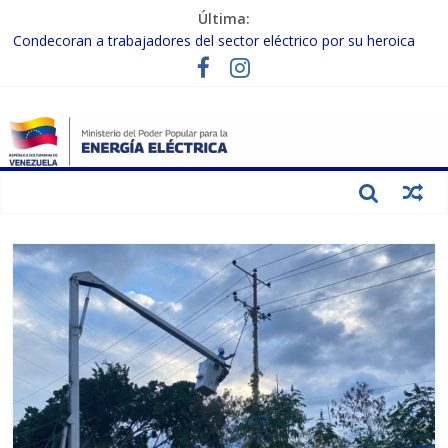
Última:
Condecoran a trabajadores del sector eléctrico por su heroica
labor tras el doble sismo del 24-J
Gobierno Nacional coordina acciones con el sector privado para
fortalecer el SEN ante el «Súper Niño»
Inspeccionan trabajos de rehabilitación en instalaciones del SEN
en Carabobo
Gobierno Nacional activa plan preventivo para fortalecer el SEN
ante el fenómeno de El Niño
Termocarabobo recupera el 50% de su capacidad de generación
para fortalecer el SEN