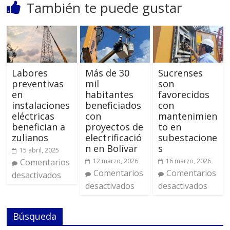
También te puede gustar
Labores
Más de 30
Sucrenses
preventivas
mil
son
en
habitantes
favorecidos
instalaciones
beneficiados
con
eléctricas
con
mantenimien
benefician a
proyectos de
to en
zulianos
electrificació
subestacione
n en Bolívar
s
15 abril, 2025
Comentarios
12 marzo, 2026
16 marzo, 2026
Comentarios
Comentarios
desactivados
desactivados
desactivados
Búsqueda