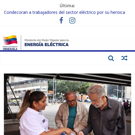
Última:
Condecoran a trabajadores del sector eléctrico por su heroica
labor tras el doble sismo del 24-J
Gobierno Nacional coordina acciones con el sector privado para
fortalecer el SEN ante el «Súper Niño»
Inspeccionan trabajos de rehabilitación en instalaciones del SEN
en Carabobo
Gobierno Nacional activa plan preventivo para fortalecer el SEN
ante el fenómeno de El Niño
Termocarabobo recupera el 50% de su capacidad de generación
para fortalecer el SEN