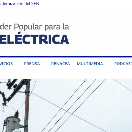
odernización del SEN
instalaciones del SEN en Carabobo
ra fortalecer el SEN ante el fenómeno de El Niño
dad de generación para fortalecer el SEN
o por su heroica labor tras el doble sismo del 24-J
VICIOS
PRENSA
RENACEA
MULTIMEDIA
PODCAS