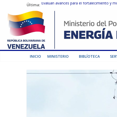
Última:
Evalúan avances para el fortalecimiento y m
Inspeccionan trabajos de rehabilitación en 
Gobierno Nacional activa plan preventivo pa
Termocarabobo recupera el 50% de su capaci
Condecoran a trabajadores del sector eléctric
INICIO
MINISTERIO
BIBLÍOTECA
SER