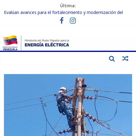
Última:
Evalúan avances para el fortalecimiento y modernización del
SEN
Inspeccionan trabajos de rehabilitación en instalaciones del SEN
en Carabobo
Gobierno Nacional activa plan preventivo para fortalecer el SEN
ante el fenómeno de El Niño
Termocarabobo recupera el 50% de su capacidad de generación
para fortalecer el SEN
Condecoran a trabajadores del sector eléctrico por su heroica
labor tras el doble sismo del 24-J